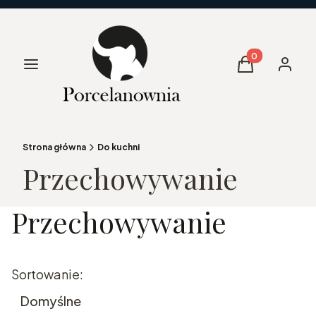
Produkty w kos
Menu
Koszyk
Zaloguj 
Strona główna
Do kuchni
Przechowywanie
Przechowywanie
Lista produktów
Sortowanie:
Domyślne