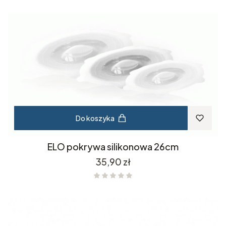
Do koszyka
ELO pokrywa silikonowa 26cm
Cena
35,90 zł