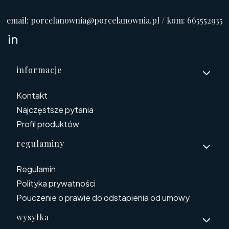
email: porcelanownia@porcelanownia.pl / kom: 665552935
Linki w stopce
informacje
Kontakt
Najczęstsze pytania
Profil produktów
regulaminy
Regulamin
Polityka prywatności
Pouczenie o prawie do odstapienia od umowy
wysyłka