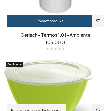
Zobacz produkt
Gerlach - Termos 1,0 l - Ambiente
Cena
105,00 zł
Bestseller
Powiadom mnie o dostępności