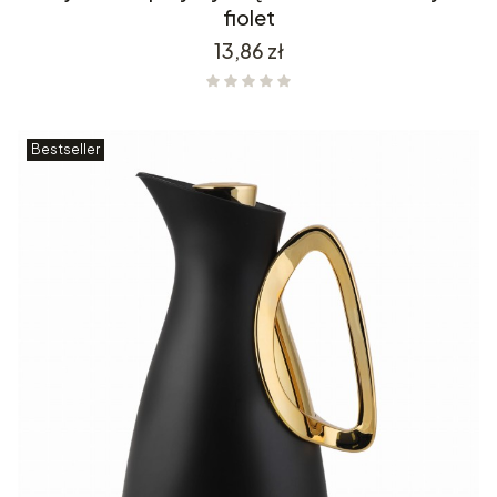
fiolet
Cena
13,86 zł
Bestseller