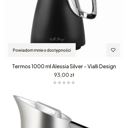
Powiadom mnie o dostępności
Termos 1000 ml Alessia Silver - Vialli Design
Cena
93,00 zł