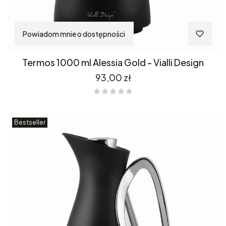
Powiadom mnie o dostępności
Termos 1000 ml Alessia Gold - Vialli Design
Cena
93,00 zł
Bestseller