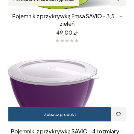
Pojemnik z przykrywką Emsa SAVIO - 3,5 l. -
zieleń
Cena
49,00 zł
Zobacz produkt
Pojemniki z przykrywką SAVIO - 4 rozmiary -