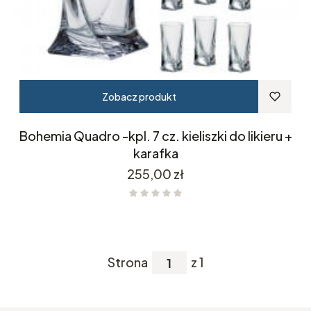
Zobacz produkt
Bohemia Quadro -kpl. 7 cz. kieliszki do likieru +
karafka
Cena
255,00 zł
Strona
z 1