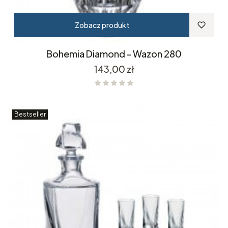
Zobacz produkt
Bohemia Diamond - Wazon 280
Cena
143,00 zł
Bestseller