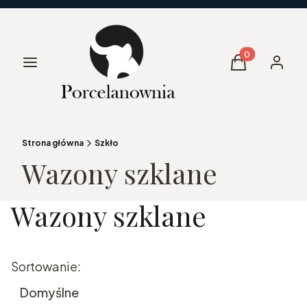
Produkty w kos
Menu
Koszyk
Zaloguj 
Strona główna
Szkło
Wazony szklane
Wazony szklane
Lista produktów
Sortowanie:
Domyślne