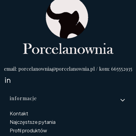
email: porcelanownia@porcelanownia.pl / kom: 665552935
Linki w stopce
informacje
Kontakt
Najczęstsze pytania
Profil produktów