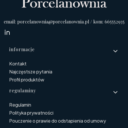
email: porcelanownia@porcelanownia.pl / kom: 665552935
Linki w stopce
informacje
Kontakt
Najczęstsze pytania
Profil produktów
regulaminy
Regulamin
Polityka prywatności
Pouczenie o prawie do odstapienia od umowy