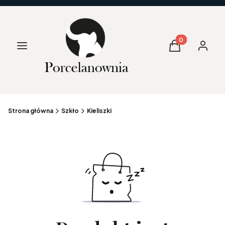
Produkty w kos
Menu
Koszyk
Zaloguj 
Strona główna
Szkło
Kieliszki