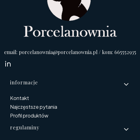
email: porcelanownia@porcelanownia.pl / kom: 665552935
Linki w stopce
informacje
Kontakt
Najczęstsze pytania
Profil produktów
regulaminy