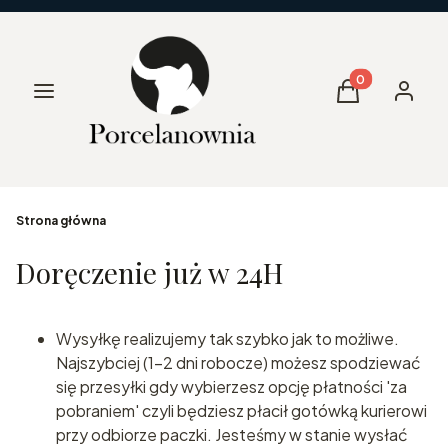
Produkty w kos
Menu
Koszyk
Zaloguj 
Strona główna
Doręczenie już w 24H
Wysyłkę realizujemy tak szybko jak to możliwe.
Najszybciej (1-2 dni robocze) możesz spodziewać
się przesyłki gdy wybierzesz opcję płatności 'za
pobraniem' czyli będziesz płacił gotówką kurierowi
przy odbiorze paczki. Jesteśmy w stanie wysłać