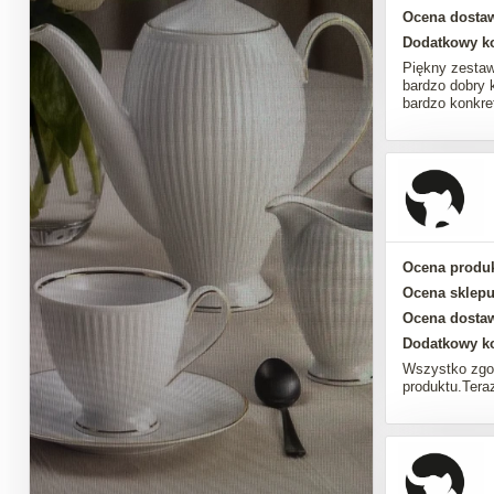
Ocena dosta
Dodatkowy k
Piękny zestaw
bardzo dobry 
bardzo konkre
Ocena produk
Ocena sklepu
Ocena dosta
Dodatkowy k
Wszystko zgo
produktu.Tera