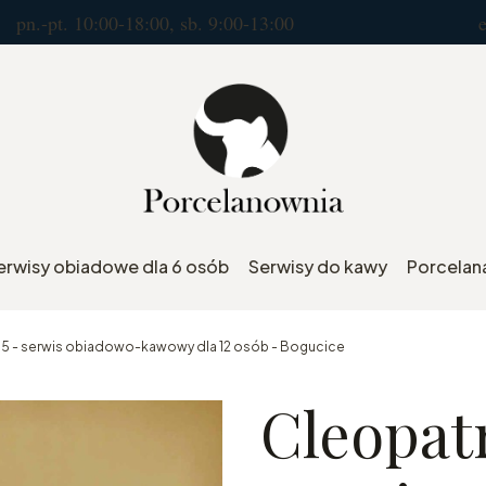
10:00-18:00, sb. 9:00-13:00 e.mail : por
erwisy obiadowe dla 6 osób
Serwisy do kawy
Porcelana
175 - serwis obiadowo-kawowy dla 12 osób - Bogucice
Cleopatr