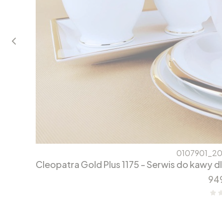
0107901_2
Cleopatra Gold Plus 1175 - Serwis do kawy 
Ce
949