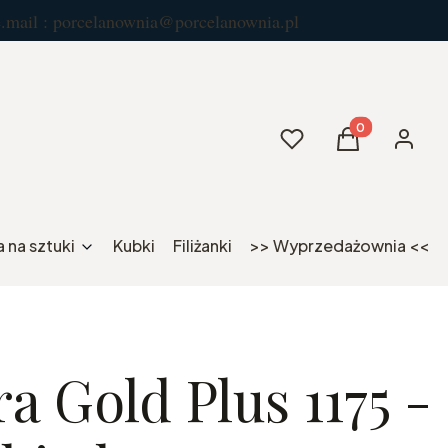
celanownia@porcelanownia.pl
Produkty w kos
Ulubione
Koszyk
Zaloguj 
 na sztuki
Kubki
Filiżanki
>> Wyprzedażownia <<
a Gold Plus 1175 -