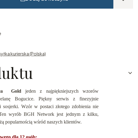
e
syłka kurierska (Polska)
duktu
tra Gold
jeden z najpiękniejszych wzorów
celanę Bogucice. Piękny serwis
z finezyjnie
sosjerki. Wzór w postaci złotego zdobienia nie
 Ten wyrób BGH Network jest jednym z kilku,
żą popularnością wśród naszych klientów.
wego dla 12 osób: