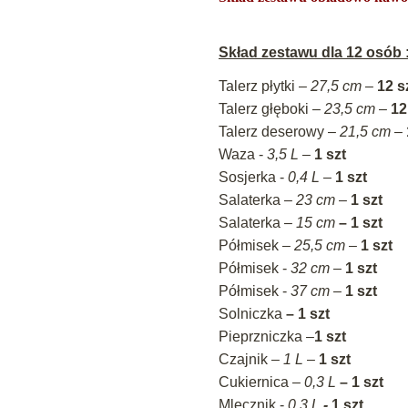
Skład zestawu dla 12 osób 
Talerz płytki –
27,5 cm
–
12 s
Talerz głęboki –
23,5 cm
–
12
Talerz deserowy –
21,5
cm
–
Waza -
3,5 L
–
1 szt
Sosjerka -
0,4 L
–
1 szt
Salaterka –
23 cm
–
1 szt
Salaterka –
15 cm
– 1 szt
Półmisek –
25,5 cm
–
1 szt
Półmisek -
32 cm
–
1 szt
Półmisek -
37 cm
–
1 szt
Solniczka
– 1 szt
Pieprzniczka –
1 szt
Czajnik –
1 L
–
1 szt
Cukiernica –
0,3 L
– 1 szt
Mlecznik -
0,3 L
-
1
szt