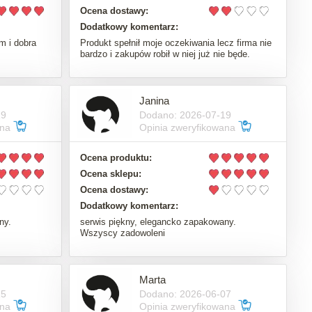
Ocena dostawy:
Dodatkowy komentarz:
m i dobra
Produkt spełnił moje oczekiwania lecz firma nie
bardzo i zakupów robił w niej już nie będe.
Janina
19
Dodano: 2026-07-19
ana
Opinia zweryfikowana
Ocena produktu:
Ocena sklepu:
Ocena dostawy:
Dodatkowy komentarz:
ny.
serwis piękny, elegancko zapakowany.
Wszyscy zadowoleni
Marta
15
Dodano: 2026-06-07
ana
Opinia zweryfikowana