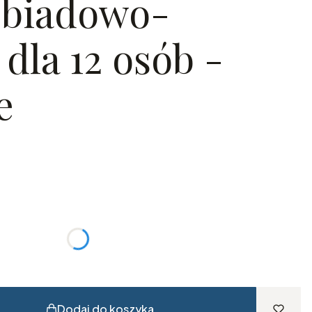
obiadowo-
dla 12 osób -
e
T ?
Opcjonalne
Dodaj do koszyka