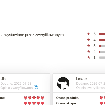
5
a, są wystawione przez zweryfikowanych
4
3
2
1
Ula
Leszek
Dodano: 2026-07-29
Dodano: 2026-07-
Opinia zweryfikowana
Opinia zweryfikow
tu:
Ocena produktu:
:
Ocena sklepu: