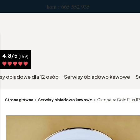
kom : 665 552 935 pn.-pt. 
4.8/5
(169)
sy obiadowe dla 12 osób
Serwisy obiadowo kawowe
S
Strona główna
Serwisy obiadowo kawowe
Cleopatra Gold Plus 1