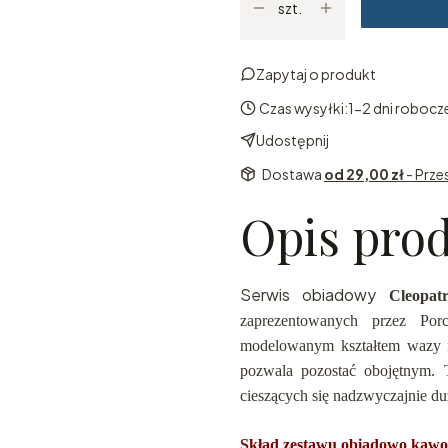
szt.
Zapytaj o produkt
Czas wysyłki:
1-2 dni robocz
Udostępnij
Dostawa
od 29,00 zł
- Prze
Opis pro
Serwis obiadowy
Cleopa
zaprezentowanych przez Por
modelowanym kształtem wazy i 
pozwala pozostać obojętnym.
cieszących się nadzwyczajnie du
Skład zestawu obiadowo kawo