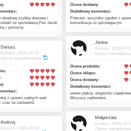
wy:
Ocena dostawy:
omentarz:
Dodatkowy komentarz:
 obiadowy.szybka dostawa i
Polecam, wszystko zgodne z opise
kontakt ze sprzedawcą.Pan Jacek
komunikacja ze sprzedajacym.
tny i pomocny
Janina
Dariusz
Dodano: 2026-07-
Dodano: 2026-06-29
Opinia zweryfikow
Opinia zweryfikowana
Ocena produktu:
tu:
Ocena sklepu:
:
Ocena dostawy:
wy:
Dodatkowy komentarz:
omentarz:
serwis piękny, elegancko zapakowa
dne z opisem,zadnych wad
Wszyscy zadowoleni
z czas na zastawe😉
Małgorzata
Andrzej
Dodano: 2026-06-
Dodano: 2026-06-02
Opinia zweryfikow