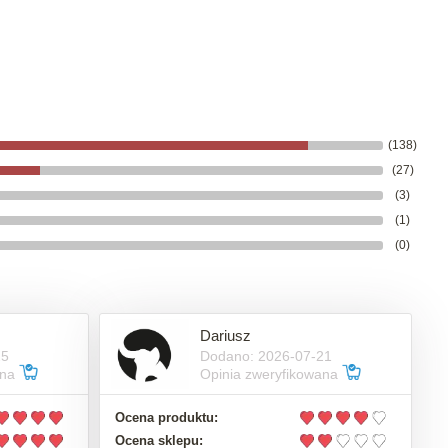
(138)
(27)
(3)
(1)
(0)
Dariusz
25
Dodano: 2026-07-21
ana
Opinia zweryfikowana
Ocena produktu:
Ocena sklepu: