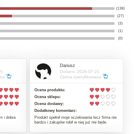
(138)
(27)
(3)
(1)
(0)
Dariusz
25
Dodano: 2026-07-21
ana
Opinia zweryfikowana
Ocena produktu:
Ocena sklepu:
Ocena dostawy:
Dodatkowy komentarz:
m i dobra
Produkt spełnił moje oczekiwania lecz firma nie
bardzo i zakupów robił w niej już nie będe.