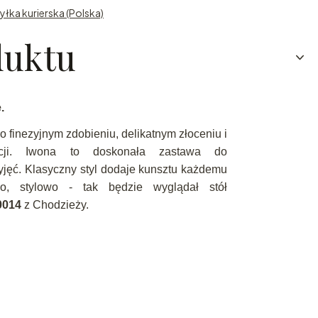
yłka kurierska (Polska)
duktu
.
o finezyjnym zdobieniu, delikatnym złoceniu i
ancji. Iwona to doskonała zastawa do
zyjęć. Klasyczny styl dodaje kunsztu każdemu
sno, stylowo - tak będzie wyglądał stół
0014
z Chodzieży.