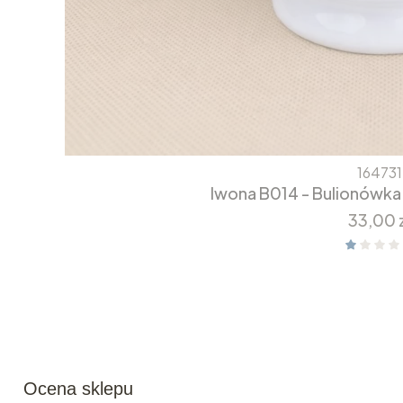
164731
Iwona B014 - Bulionówka
Cena
33,00 
Ocena sklepu