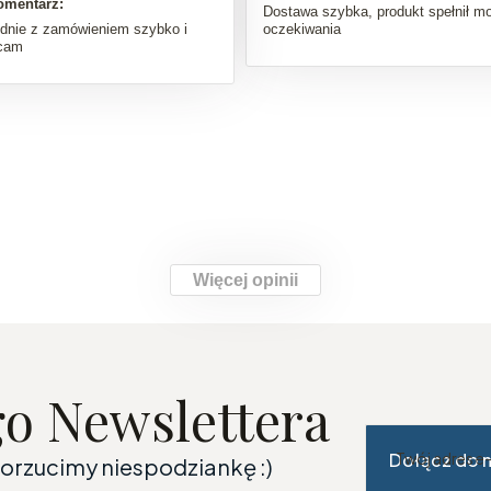
omentarz:
Dostawa szybka, produkt spełnił mo
dnie z zamówieniem szybko i
oczekiwania
ecam
Więcej opinii
go Newslettera
Dołącz do 
Twój adres e
dorzucimy niespodziankę :)