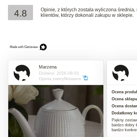
Opinie, z których została wyliczona średni
4.8
klientów, którzy dokonali zakupu w sklepie.
Marzena
Dodano: 2026-08-01
Opinia zweryfikowana
Ocena produk
Ocena sklepu
Ocena dosta
Dodatkowy k
Piękny zestaw
bardzo dobry 
bardzo konkre