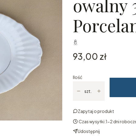
owalny 
Porcela
Cena
93,00 zł
Ilość
szt.
Zapytaj o produkt
Czas wysyłki:
1-2 dni robocz
Udostępnij