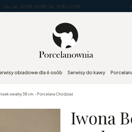
10:00-18:00, sb. 9:00-13:00 e.mail : por
erwisy obiadowe dla 6 osób
Serwisy do kawy
Porcelana
misek owalny 38 cm. - Porcelana Chodzież
Iwona B