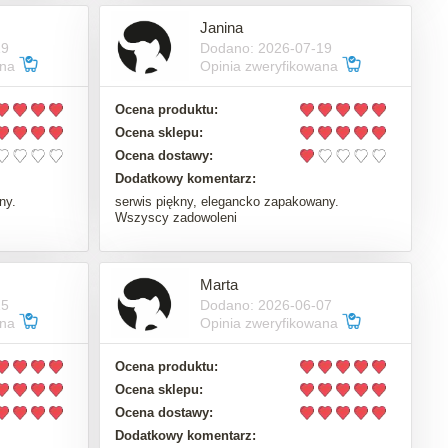
Janina
19
Dodano: 2026-07-19
ana
Opinia zweryfikowana
Ocena produktu:
Ocena sklepu:
Ocena dostawy:
Dodatkowy komentarz:
ny.
serwis piękny, elegancko zapakowany.
Wszyscy zadowoleni
Marta
15
Dodano: 2026-06-07
ana
Opinia zweryfikowana
Ocena produktu:
Ocena sklepu:
Ocena dostawy:
Dodatkowy komentarz: