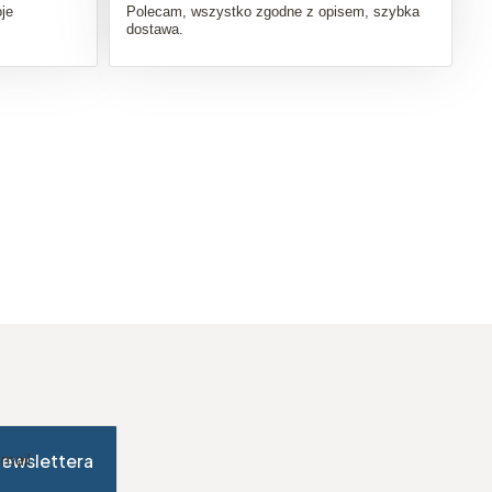
je
Polecam, wszystko zgodne z opisem, szybka
dostawa.
newslettera
-mail