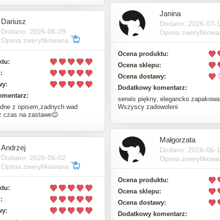
Janina
Dariusz
Dodano: 2026-07-
Dodano: 2026-06-29
Opinia zweryfikow
Opinia zweryfikowana
Ocena produktu:
tu:
Ocena sklepu:
:
Ocena dostawy:
wy:
Dodatkowy komentarz:
omentarz:
serwis piękny, elegancko zapakowa
dne z opisem,zadnych wad
Wszyscy zadowoleni
z czas na zastawe😉
Małgorzata
Andrzej
Dodano: 2026-06-
Dodano: 2026-06-02
Opinia zweryfikow
Opinia zweryfikowana
Ocena produktu:
tu:
Ocena sklepu:
:
Ocena dostawy:
wy:
Dodatkowy komentarz: