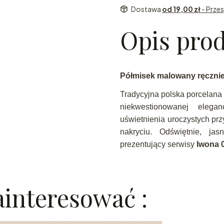
Dostawa
od 19,00 zł
- Przes
Opis pro
Półmisek malowany ręcznie
Tradycyjna polska porcelana 
niekwestionowanej eleg
uświetnienia uroczystych pr
nakryciu. Odświętnie, ja
prezentujący serwisy
Iwona 
interesować :