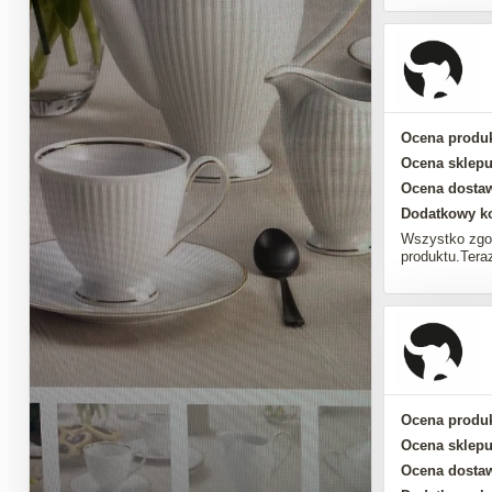
Ocena produk
Ocena sklepu
Ocena dosta
Dodatkowy k
Wszystko zgo
produktu.Tera
Ocena produk
Ocena sklepu
Ocena dosta