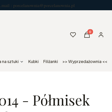
celanownia@porcelanownia.pl
Produkty w kos
Ulubione
Koszyk
Zaloguj 
 na sztuki
Kubki
Filiżanki
>> Wyprzedażownia <<
014 - Półmisek