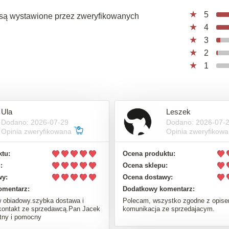
5
a, są wystawione przez zweryfikowanych
4
3
2
1
Ula
Leszek
Dodano: 2026-07-29
Dodano: 2026-07-
Opinia zweryfikowana
Opinia zweryfikow
tu:
Ocena produktu:
:
Ocena sklepu:
wy:
Ocena dostawy:
omentarz:
Dodatkowy komentarz:
 obiadowy.szybka dostawa i
Polecam, wszystko zgodne z opise
kontakt ze sprzedawcą.Pan Jacek
komunikacja ze sprzedajacym.
tny i pomocny