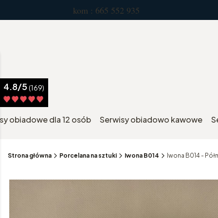
kom : 665 552 935 pn.-pt. 
4.8/5
(169)
sy obiadowe dla 12 osób
Serwisy obiadowo kawowe
S
Strona główna
Porcelana na sztuki
Iwona B014
Iwona B014 - Pół