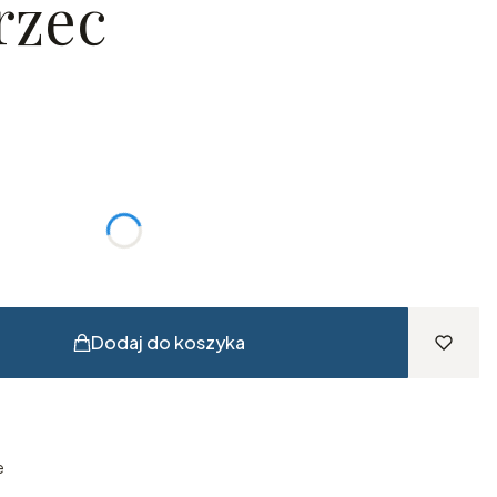
rzec
T ?
Opcjonalne
Dodaj do koszyka
e