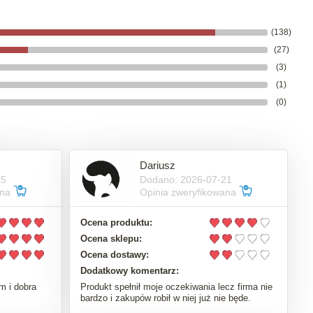
(138)
(27)
(3)
(1)
(0)
Dariusz
25
Dodano: 2026-07-21
ana
Opinia zweryfikowana
Ocena produktu:
Ocena sklepu:
Ocena dostawy:
Dodatkowy komentarz:
m i dobra
Produkt spełnił moje oczekiwania lecz firma nie
bardzo i zakupów robił w niej już nie będe.