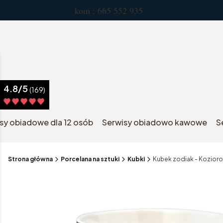
kom : 665 552 935 pn.-pt. 
4.8/5
(169)
sy obiadowe dla 12 osób
Serwisy obiadowo kawowe
S
Strona główna
Porcelana na sztuki
Kubki
Kubek zodiak - Kozior