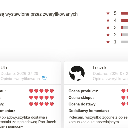
5
a, są wystawione przez zweryfikowanych
4
3
2
1
Ula
Leszek
Dodano: 2026-07-29
Dodano: 2026-07-
Opinia zweryfikowana
Opinia zweryfikow
tu:
Ocena produktu:
:
Ocena sklepu:
wy:
Ocena dostawy:
omentarz:
Dodatkowy komentarz:
 obiadowy.szybka dostawa i
Polecam, wszystko zgodne z opise
kontakt ze sprzedawcą.Pan Jacek
komunikacja ze sprzedajacym.
tny i pomocny