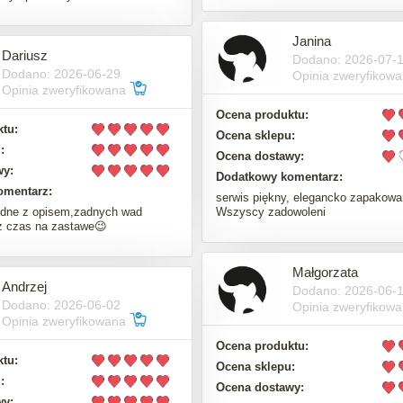
Janina
Dariusz
Dodano: 2026-07-
Dodano: 2026-06-29
Opinia zweryfikow
Opinia zweryfikowana
Ocena produktu:
tu:
Ocena sklepu:
:
Ocena dostawy:
wy:
Dodatkowy komentarz:
omentarz:
serwis piękny, elegancko zapakowa
dne z opisem,zadnych wad
Wszyscy zadowoleni
z czas na zastawe😉
Małgorzata
Andrzej
Dodano: 2026-06-
Dodano: 2026-06-02
Opinia zweryfikow
Opinia zweryfikowana
Ocena produktu:
tu:
Ocena sklepu:
:
Ocena dostawy:
wy: