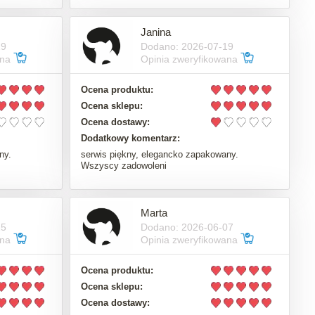
Janina
19
Dodano: 2026-07-19
ana
Opinia zweryfikowana
Ocena produktu:
Ocena sklepu:
Ocena dostawy:
Dodatkowy komentarz:
ny.
serwis piękny, elegancko zapakowany.
Wszyscy zadowoleni
Marta
15
Dodano: 2026-06-07
ana
Opinia zweryfikowana
Ocena produktu:
Ocena sklepu:
Ocena dostawy: