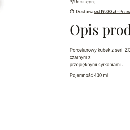
Udostępnij
Dostawa
od 19,00 zł
- Przes
Opis pro
Porcelanowy kubek z serii 
czarnym z
przepięknymi cyrkoniami .
Pojemność 430 ml