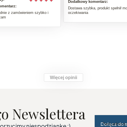
Dodatkowy komentarz:
omentarz:
Dostawa szybka, produkt spełnił mo
dnie z zamówieniem szybko i
oczekiwania
ecam
Więcej opinii
go Newslettera
Dołącz do 
Twój adres e
dorzucimy niespodziankę :)