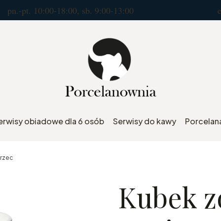
10:00-18:00, sb. 9:00-13:00 e.mail : por
erwisy obiadowe dla 6 osób
Serwisy do kawy
Porcelana
orzec
Kubek z