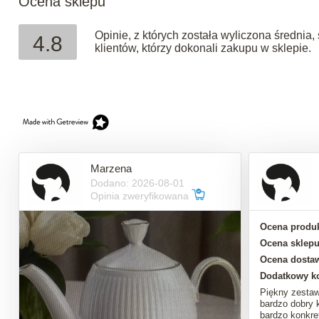
Ocena sklepu
Opinie, z których została wyliczona średni
4.8
klientów, którzy dokonali zakupu w sklepie.
Marzena
Dodano: 2026-08-01
Opinia zweryfikowana
Ocena produk
Ocena sklepu
Ocena dosta
Dodatkowy k
Piękny zestaw
bardzo dobry 
bardzo konkre