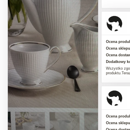
Ocena produk
Ocena sklepu
Ocena dosta
Dodatkowy k
Wszystko zgo
produktu.Tera
Ocena produk
Ocena sklepu
Ocena dosta