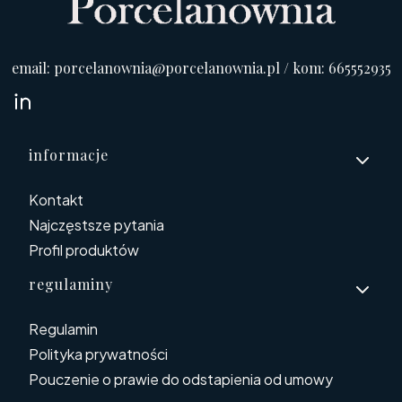
email: porcelanownia@porcelanownia.pl / kom: 665552935
Linki w stopce
informacje
Kontakt
Najczęstsze pytania
Profil produktów
regulaminy
Regulamin
Polityka prywatności
Pouczenie o prawie do odstapienia od umowy