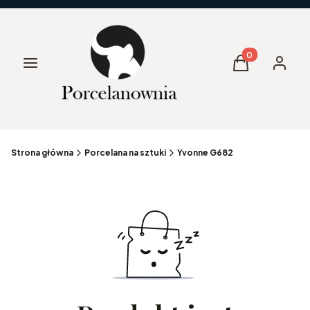
Produkty w kos
Menu
Koszyk
Zaloguj 
Strona główna
Porcelana na sztuki
Yvonne G682